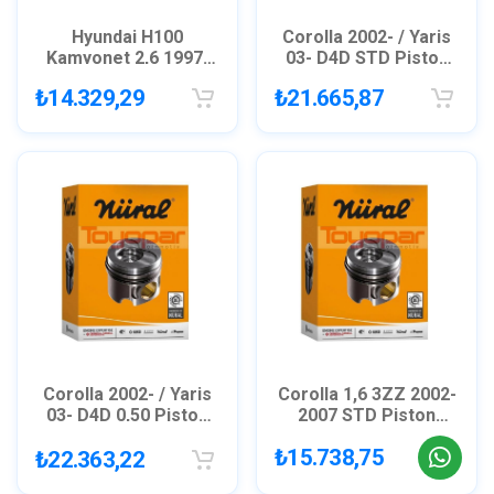
Hyundai H100
Corolla 2002- / Yaris
Kamyonet 2,6 1997-
03- D4D STD Piston
STD Piston / GOETZE
Segman GOETZE
₺14.329,29
₺21.665,87
8771136
8772067
Corolla 2002- / Yaris
Corolla 1,6 3ZZ 2002-
03- D4D 0,50 Piston
2007 STD Piston
Segman GOETZE
Segman / GOETZE
₺15.738,75
₺22.363,22
8772067
8772068