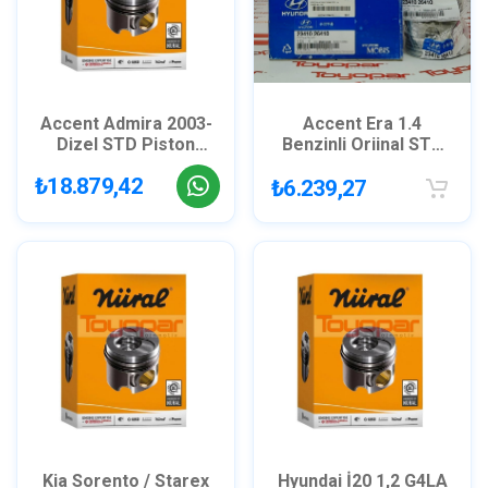
Accent Admira 2003-
Accent Era 1.4
Dizel STD Piston
Benzinli Orjinal STD
Segman GOETZE
Piston Takım
₺18.879,42
8771137
₺6.239,27
2341026410
Kia Sorento / Starex
Hyundai İ20 1,2 G4LA