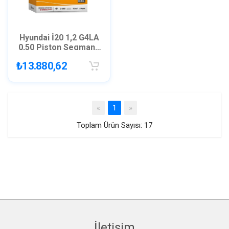
Hyundai İ20 1,2 G4LA
0,50 Piston Segman /
GOETZE 8771176
₺13.880,62
Previous
Next
«
1
»
Toplam Ürün Sayısı: 17
İletişim