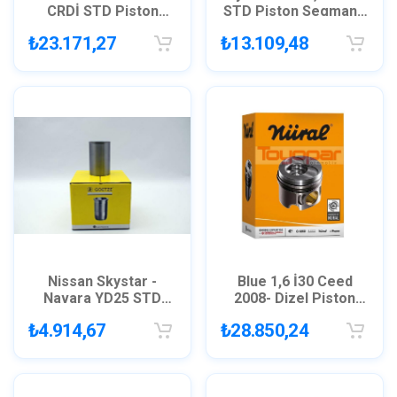
CRDİ STD Piston
STD Piston Segman /
Segman GOETZE
GOETZE 8771176
₺23.171,27
₺13.109,48
8773200
Nissan Skystar -
Blue 1,6 İ30 Ceed
Navara YD25 STD
2008- Dizel Piston
Gömlek / Goetze
Segman STD -
₺4.914,67
₺28.850,24
14020750
GOETZE 8771117