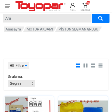
0
GIRIŞ
SEPETIM
×
×
Anasayfa
MOTOR AKSAMI
PİSTON SEGMAN GRUBU
Filtre
Sıralama: