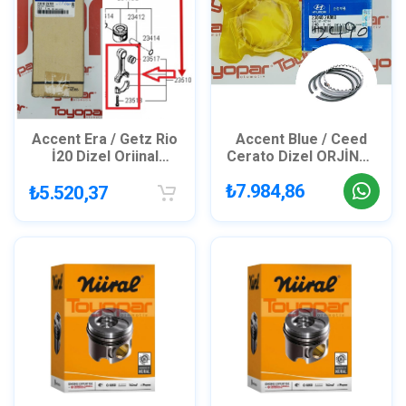
Accent Era / Getz Rio
Accent Blue / Ceed
İ20 Dizel Orjinal
Cerato Dizel ORJİNAL
Piston Kolu
STD Segman
₺7.984,86
₺5.520,37
235102A701
230402A960