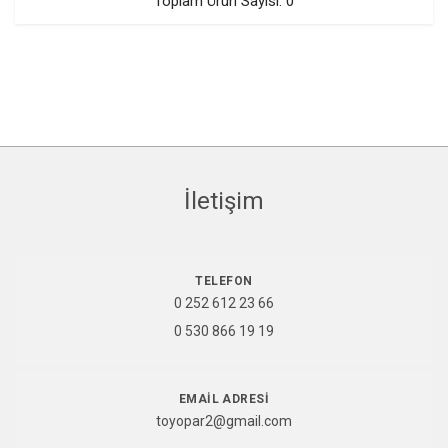
Toplam Ürün Sayısı: 0
İletişim
TELEFON
0 252 612 23 66
0 530 866 19 19
EMAIL ADRESI
toyopar2@gmail.com