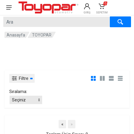
0
GIRIŞ
SEPETIM
×
×
Anasayfa
TOYOPAR
Filtre
Sıralama:
Previous
Next
«
»