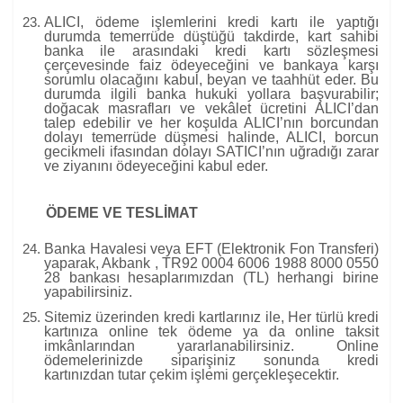
ALICI, ödeme işlemlerini kredi kartı ile yaptığı
durumda temerrüde düştüğü takdirde, kart sahibi
banka ile arasındaki kredi kartı sözleşmesi
çerçevesinde faiz ödeyeceğini ve bankaya karşı
sorumlu olacağını kabul, beyan ve taahhüt eder. Bu
durumda ilgili banka hukuki yollara başvurabilir;
doğacak masrafları ve vekâlet ücretini ALICI’dan
talep edebilir ve her koşulda ALICI’nın borcundan
dolayı temerrüde düşmesi halinde, ALICI, borcun
gecikmeli ifasından dolayı SATICI’nın uğradığı zarar
ve ziyanını ödeyeceğini kabul eder.
ÖDEME VE TESLİMAT
Banka Havalesi veya EFT (Elektronik Fon Transferi)
yaparak, Akbank , TR92 0004 6006 1988 8000 0550
28 bankası hesaplarımızdan (TL) herhangi birine
yapabilirsiniz.
Sitemiz üzerinden kredi kartlarınız ile, Her türlü kredi
kartınıza online tek ödeme ya da online taksit
imkânlarından yararlanabilirsiniz. Online
ödemelerinizde siparişiniz sonunda kredi
kartınızdan tutar çekim işlemi gerçekleşecektir.