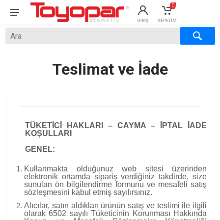
0
GIRIŞ
SEPETIM
×
×
Teslimat ve İade
TÜKETİCİ HAKLARI – CAYMA – İPTAL İADE
KOŞULLARI
GENEL:
Kullanmakta olduğunuz web sitesi üzerinden
elektronik ortamda sipariş verdiğiniz takdirde, size
sunulan ön bilgilendirme formunu ve mesafeli satış
sözleşmesini kabul etmiş sayılırsınız.
Alıcılar, satın aldıkları ürünün satış ve teslimi ile ilgili
olarak 6502 sayılı Tüketicinin Korunması Hakkında