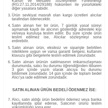
Kanun ve Mesafeli Sözleşmeler Yönetmeliği
(RG:27.11.2014/29188) hükümleri ile yürürlükteki
diğer yasalara tabidir.
Ürün sevkiyat masrafı olan kargo ücretleri alıcılar
tarafından ödenecektir.
Satın alınan her bir ürün, 7 günlük yasal süreyi
aşmamak kaydı ile alıcının gösterdiği adresteki kişi
ve/veya kuruluşa teslim edilir. Bu süre içinde ürün
teslim edilmez ise, Alıcılar sözleşmeyi sona
erdirebilir.
Satın alınan ürün, eksiksiz ve siparişte belirtilen
niteliklere uygun ve varsa garanti belgesi, kullanım
klavuzu gibi belgelerle teslim edilmek zorundadır.
Satın alınan ürünün satılmasının imkansızlaşması
durumunda, satıcı bu durumu öğrendiğinden itibaren
3 gün içinde yazılı olarak alıcıya bu durumu
bildirmek zorundadır. 14 gün içinde de toplam bedel
Alıcı’ya iade edilmek zorundadır.
SATIN ALINAN ÜRÜN BEDELİ ÖDENMEZ İSE:
Alıcı, satın aldığı ürün bedelini ödemez veya banka
kayıtlarında iptal ederse, Satıcının ürünü teslim
yükümlülüğü sona erer.