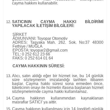
cayma hakkını kullanabilir.
SATICININ CAYMA HAKKI BİLDİRİMİ
YAPILACAK İLETİŞİM BİLGİLERİ:
ŞİRKET
ADI/UNVANI: Toyopar Otomotiv
ADRES: Taşyaka Mah. 262. Sok. No:37 48300
Fethiye / MUĞLA
EPOSTA: toyopar2@gmail.com
TEL: 0 252 612 23 66
FAKS: 0 252 614 01 64
CAYMA HAKKININ SÜRESİ:
Alıcı, satın aldığı eğer bir hizmet ise, bu 14 günlük
süre sözleşmenin imzalandığı tarihten itibaren
başlar. Cayma hakkı süresi sona ermeden önce,
tüketicinin onayı ile hizmetin ifasına başlanan hizmet
sözleşmelerinde cayma hakkı kullanılamaz.
Cayma hakkının kullanımından kaynaklanan
masraflar SATICI’ ya aittir.
Cayma hakkının kullanılması için 14 (ondört) günlük