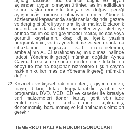
açıldığı takdirde iade edilmesi sağlık ve hijyen
açısından uygun olmayan ürünler, teslim edildikten
sonra başka ürünlerle karışan ve doğası gereği
ayrıştırılması mümkün olmayan ürünler, Abonelik
sözleşmesi kapsamında sağlananlar dışında, gazete
ve dergi gibi süreli yayınlara ilişkin mallar, Elektronik
ortamda anında ifa edilen hizmetler veya tüketiciye
anında teslim edilen gayrimaddi mallar, ile ses veya
görüntü kayıtlarının, kitap, dijital içerik, yazılım
programlarının, veri kaydedebilme ve veri depolama
cihazlarının, bilgisayar sarf malzemelerinin,
ambalajının ALICI tarafından açılmış olması halinde
iadesi Yönetmelik gereği mümkün değildir. Ayrıca
Cayma hakkı süresi sona ermeden önce, tüketicinin
onayı ile ifasına başlanan hizmetlere ilişkin cayma
hakkının kullanılması da Yönetmelik gereği mümkün
değildir.
Kozmetik ve kişisel bakım ürünleri, iç giyim ürünleri,
mayo, bikini, kitap, kopyalanabilir yazılım ve
programlar, DVD, VCD, CD ve kasetler ile kırtasiye
sarf malzemeleri (toner, kartuş, şerit vb.) iade
edilebilmesi için ambalajlarının açılmamış,
denenmemiş, bozulmamış ve kullanılmamış olmaları
gerekir.
TEMERRÜT HALİ VE HUKUKİ SONUÇLARI