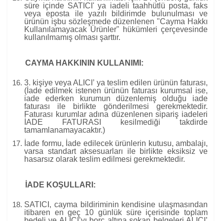
süre içinde SATICI' ya iadeli taahhütlü posta, faks
veya eposta ile yazılı bildirimde bulunulması ve
ürünün işbu sözleşmede düzenlenen "Cayma Hakkı
Kullanılamayacak Ürünler" hükümleri çerçevesinde
kullanılmamış olması şarttır.
CAYMA HAKKININ KULLANIMI:
3. kişiye veya ALICI’ ya teslim edilen ürünün faturası,
(İade edilmek istenen ürünün faturası kurumsal ise,
iade ederken kurumun düzenlemiş olduğu iade
faturası ile birlikte gönderilmesi gerekmektedir.
Faturası kurumlar adına düzenlenen sipariş iadeleri
İADE FATURASI kesilmediği takdirde
tamamlanamayacaktır.)
İade formu, İade edilecek ürünlerin kutusu, ambalajı,
varsa standart aksesuarları ile birlikte eksiksiz ve
hasarsız olarak teslim edilmesi gerekmektedir.
İADE KOŞULLARI:
SATICI, cayma bildiriminin kendisine ulaşmasından
itibaren en geç 10 günlük süre içerisinde toplam
bedeli ve ALICI’yı borç altına sokan belgeleri ALICI’