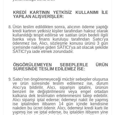
KREDİ KARTININ YETKİSİZ KULLANIMI İLE
YAPILAN ALIŞVERİŞLER:
Ürün teslim edildikten sonra, alıcının ödeme yaptığı
kredi kartının yetkisiz kişiler tarafından haksız olarak
kullanıldığı tespit edilirse ve satılan ürün bedeli ilgili
banka veya finans kuruluşu tarafından Satıcı'ya
ödenmez ise, Alıcı, sözleşme konusu ürünü 3 gün
içerisinde nakliye gideri SATICI’ya ait olacak şekilde
SATICI’ya iade etmek zorundadır.
ÖNGÖRÜLEMEYEN SEBEPLERLE ÜRÜN
SÜRESİNDE TESLİM EDİLEMEZ İSE:
Satıcı’nın öngöremeyeceği mücbir sebepler oluşursa
ve ürün süresinde teslim edilemez ise, durum
Alıcı’ya bildirilir. Alıcı, siparişin iptalini, ürünün
benzeri ile değiştirilmesini veya engel ortadan
kalkana dek teslimatın ertelenmesini talep edebilir.
Alıcı siparişi iptal ederse; ödemeyi nakit ile yapmış
ise iptalinden itibaren 14 gün içinde kendisine
nakden bu ücret ödenir. Alıcı, ödemeyi kredi kartı ile
yapmış ise ve iptal ederse, bu iptalden itibaren yine