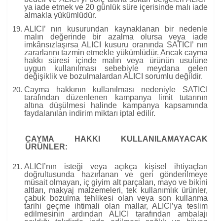
ya iade etmek ve 20 günlük süre içerisinde malı iade
almakla yükümlüdür.
ALICI’ nın kusurundan kaynaklanan bir nedenle
malın değerinde bir azalma olursa veya iade
imkânsızlaşırsa ALICI kusuru oranında SATICI’ nın
zararlarını tazmin etmekle yükümlüdür. Ancak cayma
hakkı süresi içinde malın veya ürünün usulüne
uygun kullanılması sebebiyle meydana gelen
değişiklik ve bozulmalardan ALICI sorumlu değildir.
Cayma hakkının kullanılması nedeniyle SATICI
tarafından düzenlenen kampanya limit tutarının
altına düşülmesi halinde kampanya kapsamında
faydalanılan indirim miktarı iptal edilir.
CAYMA HAKKI KULLANILAMAYACAK
ÜRÜNLER:
ALICI’nın isteği veya açıkça kişisel ihtiyaçları
doğrultusunda hazırlanan ve geri gönderilmeye
müsait olmayan, iç giyim alt parçaları, mayo ve bikini
altları, makyaj malzemeleri, tek kullanımlık ürünler,
çabuk bozulma tehlikesi olan veya son kullanma
tarihi geçme ihtimali olan mallar, ALICI’ya teslim
edilmesinin ardından ALICI tarafından ambalajı