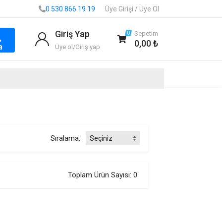
0 530 866 19 19
Üye Girişi / Üye Ol
Giriş Yap
Sepetim
0
0,00 ₺
×
×
a
Üye ol/Giriş yap
Sıralama:
Toplam Ürün Sayısı: 0