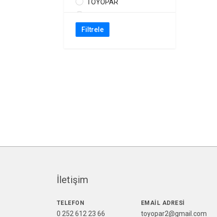
TOYOPAR
TOYOTA
UNIVERSAL
Filtrele
İletişim
TELEFON
EMAIL ADRESI
0 252 612 23 66
toyopar2@gmail.com