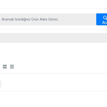
Ar
ous
Next