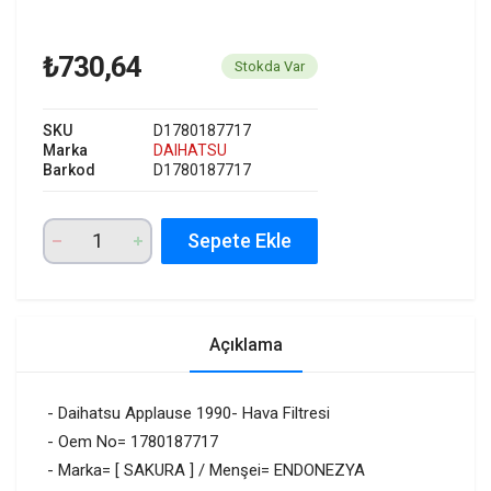
₺730,64
Stokda Var
SKU
D1780187717
Marka
DAIHATSU
Barkod
D1780187717
Sepete Ekle
Açıklama
- Daihatsu Applause 1990- Hava Filtresi
- Oem No= 1780187717
- Marka= [ SAKURA ] / Menşei= ENDONEZYA